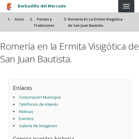
Pasar al contenido principal
Barbadillo del Mercado
Inicio
Fiestas y
Romería En La Ermita Visigótica
Tradiciones
de San Juan Bautista.
Romería en la Ermita Visigótica de
San Juan Bautista.
Enlaces
Corporación Municipal
Teléfonos de interés
Noticias
Eventos
Galería de Imágenes
Conoce nuestra historia