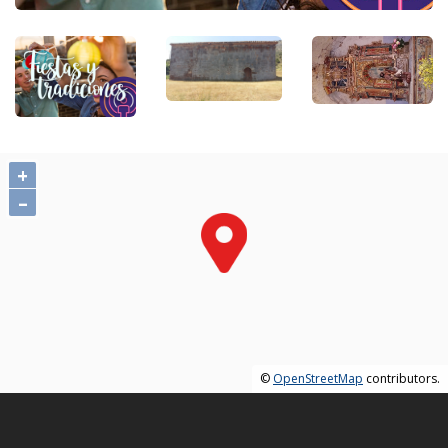
+
–
©
OpenStreetMap
contributors.