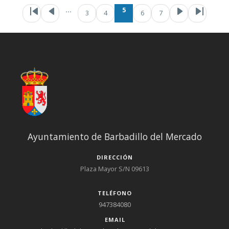
Paginación
Primera página
Página anterior
Page
Págin
Pag
…
5
3
4
6
7
Ayuntamiento de Barbadillo del Mercado
DIRECCIÓN
Plaza Mayor S/N 09613
TELÉFONO
947384080
EMAIL