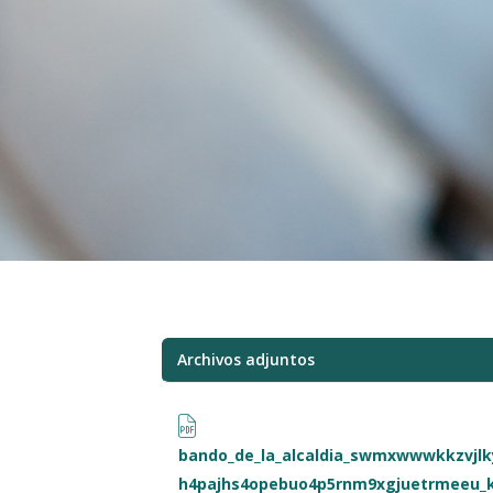
Archivos adjuntos
bando_de_la_alcaldia_swmxwwwkkzvjl
h4pajhs4opebuo4p5rnm9xgjuetrmeeu_