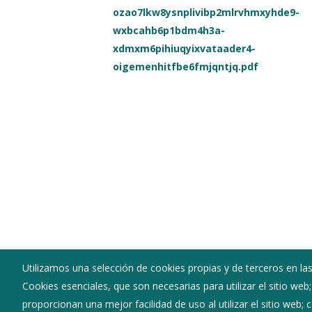
ozao7lkw8ysnplivibp2mlrvhmxyhde9-
wxbcahb6p1bdm4h3a-
xdmxm6pihiuqyixvataader4-
oigemenhitfbe6fmjqntjq.pdf
Utilizamos una selección de cookies propias y de terceros en las
Cookies esenciales, que son necesarias para utilizar el sitio web
proporcionan una mejor facilidad de uso al utilizar el sitio web;