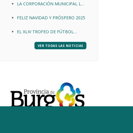
LA CORPORACIÓN MUNICIPAL LES
DESEA FELIZ NAVIDAD Y AÑO
FELIZ NAVIDAD Y PRÓSPERO 2025
2026
EL XLIV TROFEO DE FÚTBOL
EXMA. DIPUTACIÓN PROVINCIAL
VER TODAS LAS NOTICIAS
DE BURGOS LLEGÓ A SU FIN.