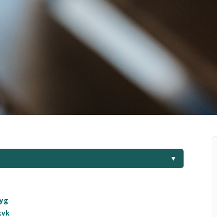
▼
kyg
kvk